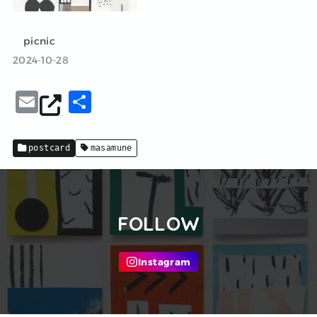
picnic
2024-10-28
E
共
m
有
ai
postcard
masamune
l
FOLLOW