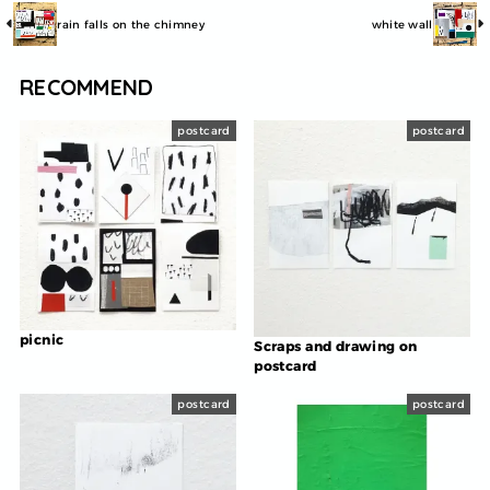
rain falls on the chimney
white wall
RECOMMEND
postcard
postcard
picnic
Scraps and drawing on
postcard
postcard
postcard