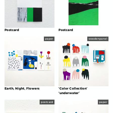
Postcard
Postcard
paper
woodenpanel
Earth, Night, Flowers
‘Color Collection’
‘underwater’
postcard
paper