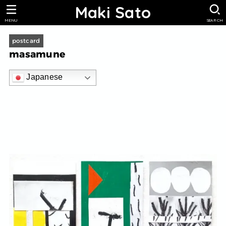
Maki Sato
MENU
SEARCH
postcard
masamune
Japanese