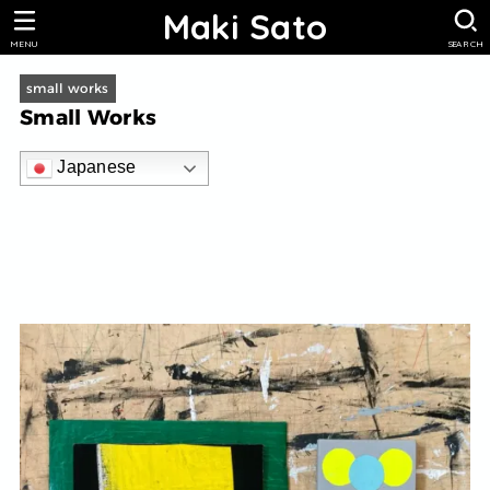
Maki Sato
MENU
SEARCH
small works
Small Works
Japanese