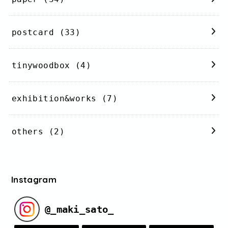
postcard
(33)
tinywoodbox
(4)
exhibition&works
(7)
others
(2)
Instagram
@
_maki_sato_