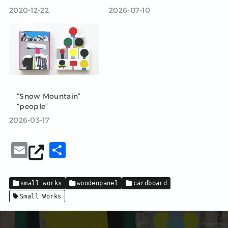
2020-12-22
2026-07-10
“Snow Mountain”
“people”
2026-03-17
E
共
m
有
ai
small works
woodenpanel
cardboard
l
Small Works