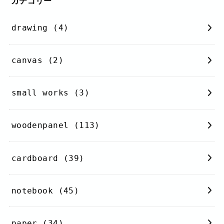
カテゴリー
drawing
(4)
canvas
(2)
small works
(3)
woodenpanel
(113)
cardboard
(39)
notebook
(45)
paper
(34)