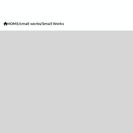
HOME
small works
Small Works