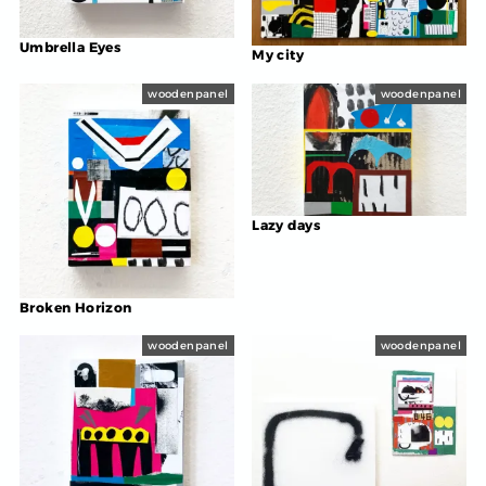
Umbrella Eyes
My city
woodenpanel
woodenpanel
Lazy days
Broken Horizon
woodenpanel
woodenpanel