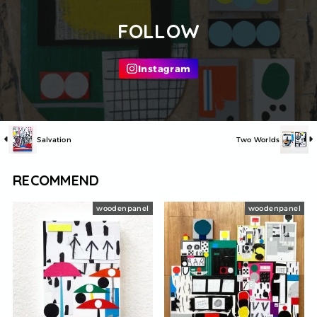
FOLLOW
Salvation
Two Worlds
RECOMMEND
woodenpanel
woodenpanel