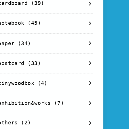
cardboard
(39)
notebook
(45)
paper
(34)
postcard
(33)
tinywoodbox
(4)
exhibition&works
(7)
others
(2)