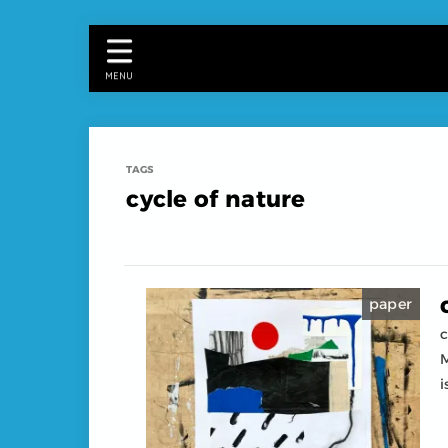
MENU
cycle of nature
paper
c