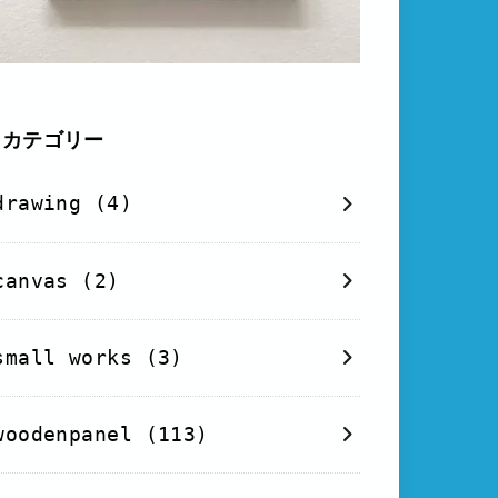
カテゴリー
drawing
(4)
canvas
(2)
small works
(3)
woodenpanel
(113)