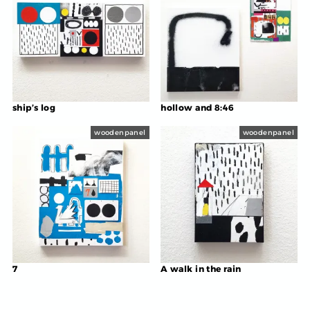
ship’s log
hollow and 8:46
woodenpanel
woodenpanel
7
A walk in the rain