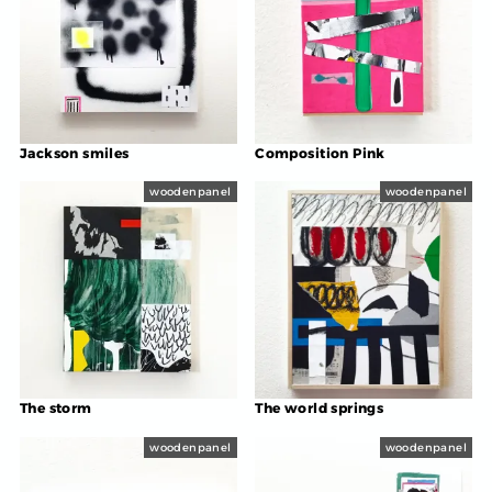
Jackson smiles
Composition Pink
woodenpanel
woodenpanel
The storm
The world springs
woodenpanel
woodenpanel