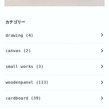
カテゴリー
drawing
(4)
canvas
(2)
small works
(3)
woodenpanel
(113)
cardboard
(39)